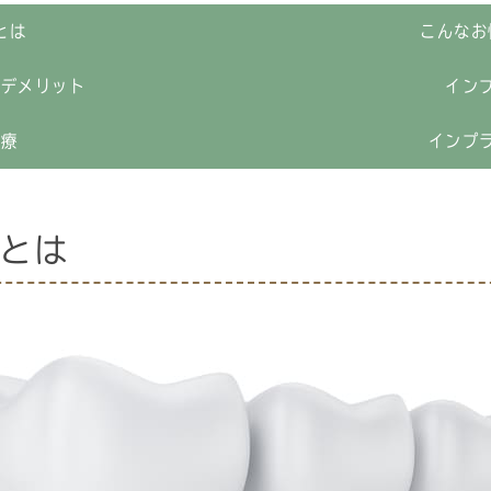
とは
こんなお
とデメリット
イン
治療
インプ
とは