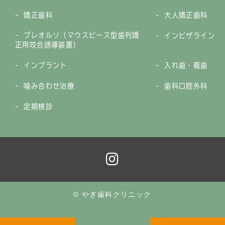
矯正歯科
大人矯正歯科
プレオルソ（マウスピース型歯列矯
インビザライン
正用咬合誘導装置）
インプラント
入れ歯・義歯
噛み合わせ治療
歯科口腔外科
定期検診
© やぎ歯科クリニック