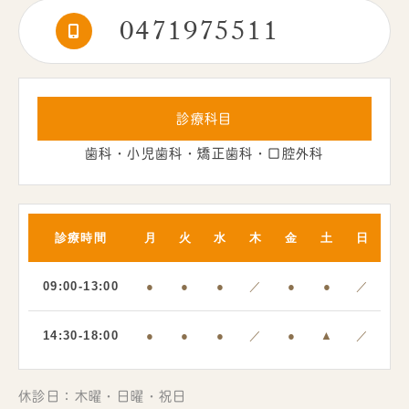
0471975511
診療科目
歯科・小児歯科・矯正歯科・口腔外科
診療時間
月
火
水
木
金
土
日
09:00-13:00
●
●
●
／
●
●
／
14:30-18:00
●
●
●
／
●
▲
／
休診日：木曜・日曜・祝日