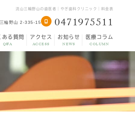
流山三輪野山の歯医者｜やぎ歯科クリニック｜料金表
0471975511
輪野山 2-335-15
くある質問
アクセス
お知らせ
医療コラム
Q&A
ACCESS
NEWS
COLUMN